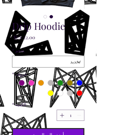
Drip Hoodie
السعر
بحجم
*
حروف
*
الكمية
*
أضِف إلى العربة