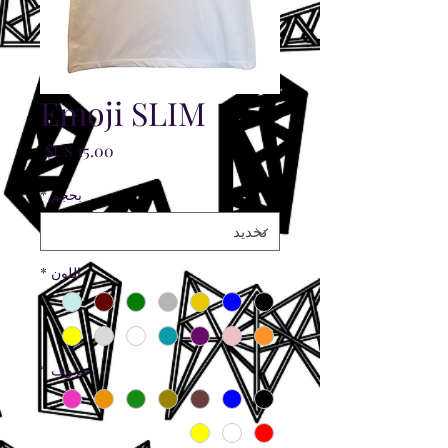
Emoji SLIM
السعر
بحجم
*
اللون
*
حروف
*