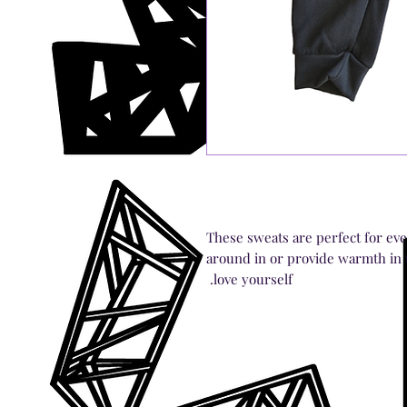
These sweats are perfect for ev
around in or provide warmth in
love yourself.