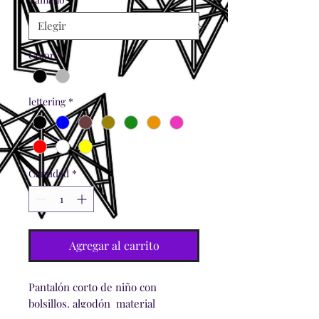
Color
*
lettering
*
Cantidad
*
Agregar al carrito
Pantalón corto de niño con
bolsillos. algodón material