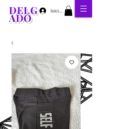
DELG
Iniciar sesión
ADO