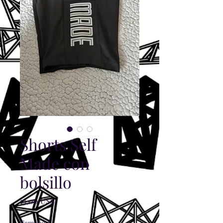
Shorts Self
Made con
bolsillo
Precio
15,00 US$
Tamaño
*