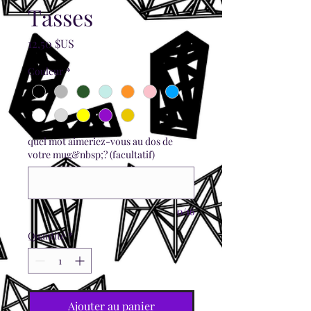
Tasses
Prix
12,50 $US
Couleur
*
quel mot aimeriez-vous au dos de
votre mug&nbsp;? (facultatif)
0/16
Quantité
*
Ajouter au panier